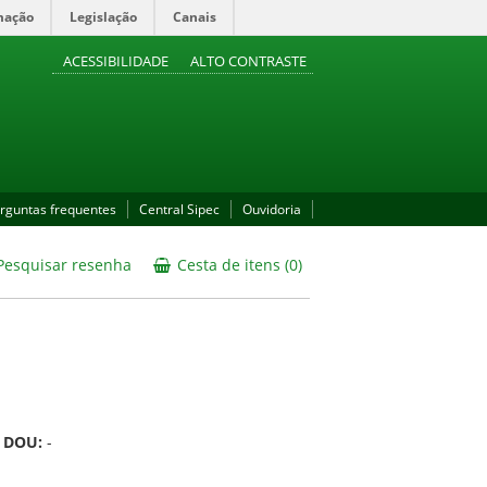
mação
Legislação
Canais
ACESSIBILIDADE
ALTO CONTRASTE
rguntas frequentes
Central Sipec
Ouvidoria
esquisar resenha
Cesta de itens (0)
a DOU:
-