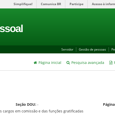
Simplifique!
Comunica BR
Participe
Acesso à infor
ssoal
Servidor
Gestão de pessoas
Pe
Página inicial
Pesquisa avançada
P
Seção DOU:
-
Págin
os cargos em comissão e das funções gratificadas