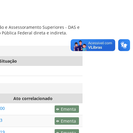
eção e Assessoramento Superiores - DAS e
Pública Federal direta e indireta.
Situação
Ato correlacionado
000
Ementa
13
Ementa
019
Ementa