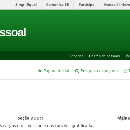
Simplifique!
Comunica BR
Participe
Acesso à infor
ssoal
Servidor
Gestão de pessoas
Pe
Página inicial
Pesquisa avançada
P
Seção DOU:
I
Págin
os cargos em comissão e das funções gratificadas