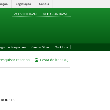
mação
Legislação
Canais
ACESSIBILIDADE
ALTO CONTRASTE
rguntas frequentes
Central Sipec
Ouvidoria
esquisar resenha
Cesta de itens (0)
a DOU:
13