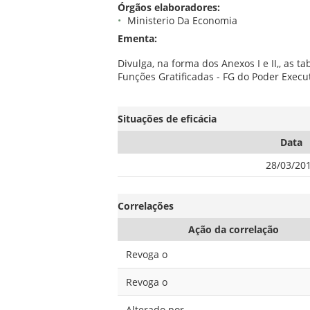
Órgãos elaboradores:
Ministerio Da Economia
Ementa:
Divulga, na forma dos Anexos I e II,, as
Funções Gratificadas - FG do Poder Execut
Situações de eficácia
Data
28/03/20
Correlações
Ação da correlação
Revoga o
Revoga o
Alterado por