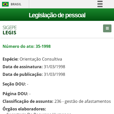
BRASIL
Simplifique!
Legislação de pessoal
Comunica BR
SIGEPE
Participe
LEGIS
Acesso à informação
Legislação
Número do ato: 35-1998
Canais
Espécie:
Orientação Consultiva
Data de assinatura:
31/03/1998
Data de publicação:
31/03/1998
Seção DOU:
-
Página DOU:
-
Classificação de assunto:
236 - gestão de afastamentos
Órgãos elaboradores: