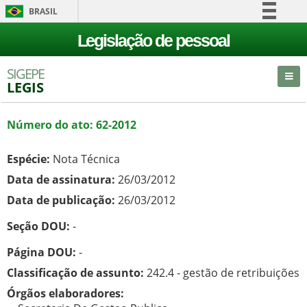
BRASIL
Simplifique!
Legislação de pessoal
Comunica BR
SIGEPE
Participe
LEGIS
Acesso à informação
Legislação
Número do ato: 62-2012
Canais
Espécie:
Nota Técnica
Data de assinatura:
26/03/2012
Data de publicação:
26/03/2012
Seção DOU:
-
Página DOU:
-
Classificação de assunto:
242.4 - gestão de retribuições
Órgãos elaboradores: